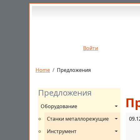
Перейти к основному содержанию
Войти
Строка навигации
Home
Предложения
Предложения
П
Оборудование
Станки металлорежущие
09.1
Инструмент