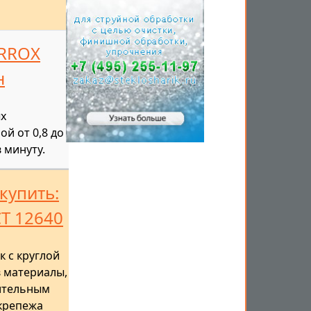
ERROX
н
ых
й от 0,8 до
 минуту.
купить:
СТ 12640
 с круглой
в материалы,
ительным
крепежа