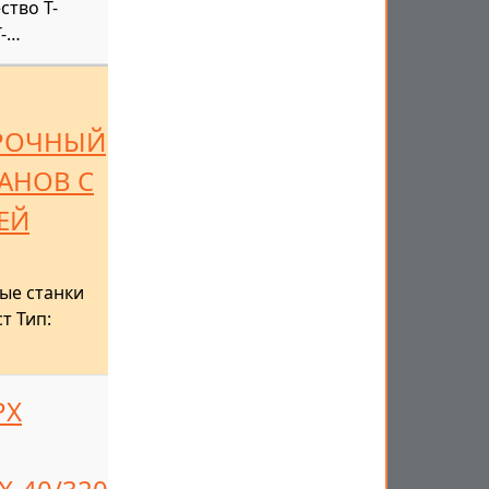
ство Т-
Т-…
РОЧНЫЙ
АНОВ С
ЕЙ
ые станки
т Тип:
РХ