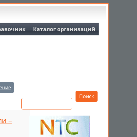
равочник
Каталог организаций
Открыть настройки
ение
Поиск
и –