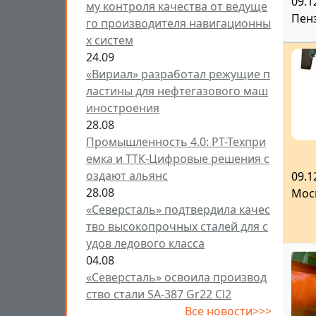
09.1
му контроля качества от ведуще
Пен
го производителя навигационны
х систем
24.09
«Вириал» разработал режущие п
ластины для нефтегазового маш
иностроения
28.08
Промышленность 4.0: РТ-Техпри
емка и ТТК-Цифровые решения с
оздают альянс
09.1
28.08
Мос
«Северсталь» подтвердила качес
тво высокопрочных сталей для с
удов ледового класса
04.08
«Северсталь» освоила производ
ство стали SA-387 Gr22 Cl2
Все новости>>>