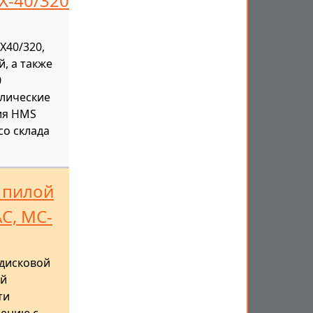
Х-40/320
Х40/320,
, а также
0
влические
ия HMS
со склада
 пилой
С, MC-
 дисковой
ой
ти