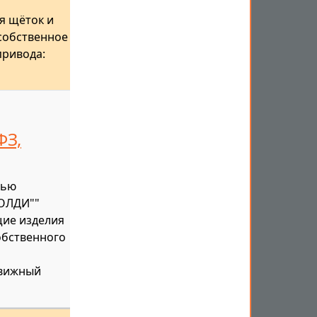
я щёток и
собственное
привода:
ФЗ,
тью
"ОЛДИ""
щие изделия
обственного
движный