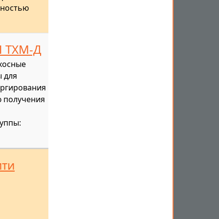
жностью
 ТХМ-Д
хосные
 для
ергирования
ю получения
уппы:
ити
и