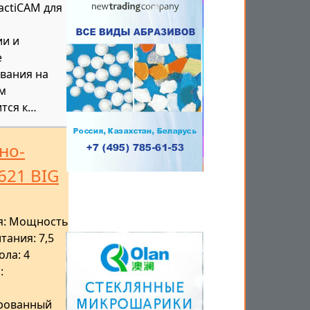
actiCAM для
ии и
е
вания на
ым
тся к…
но-
621 BIG
ия: Мощность
тания: 7,5
ола: 4
:
с
рованный