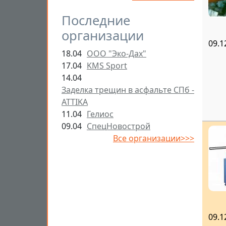
Последние
организации
09.1
18.04
ООО "Эко-Дах"
17.04
KMS Sport
14.04
Заделка трещин в асфальте СПб -
ATTIKA
11.04
Гелиос
09.04
СпецНовострой
Все организации>>>
09.1