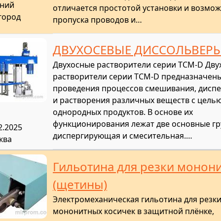
ний
отличается простотой установки и возмо
город
пропуска проводов и…
ДВУХОСЕВЫЕ ДИССОЛЬВЕРЫ
Двухосные растворители серии TCM-D Дву
растворители серии TCM-D предназначены
проведения процессов смешивания, дисп
и растворения различных веществ с цель
однородных продуктов. В основе их
функционирования лежат две основные гр
2.2025
диспергирующая и смесительная.…
ква
Гильотина для резки монон
(щетины)
Электромеханическая гильотина для резк
мононитных косичек в защитной плёнке,