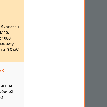
 Диапазон
 M16.
 1080.
 минуту.
и: 0,8 м³/
ок
диница
 рабочей
ей