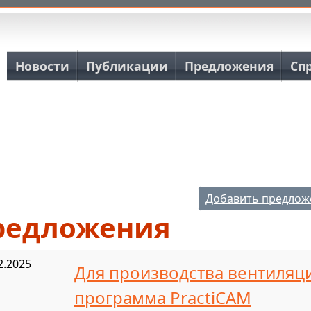
Основная навигация
Новости
Публикации
Предложения
Сп
Добавить предлож
редложения
2.2025
Для производства вентиляци
программа PractiCAM