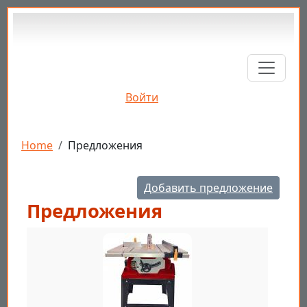
Перейти к основному содержанию
Войти
Строка навигации
Home
Предложения
Добавить предложение
Предложения