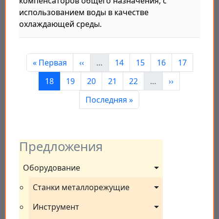
компенсаторов общего назначения, с
использованием воды в качестве
охлаждающей среды.
Нумерация страниц
Первая страница
Предыдущая страница
Страница
Страница
Страница
Страница
« Первая
‹‹
…
14
15
16
17
Страница
Страница
Страница
Страница
Страница
Следующая с
18
19
20
21
22
…
››
Последняя страница
Последняя »
Предложения
Оборудование
Станки металлорежущие
Инструмент