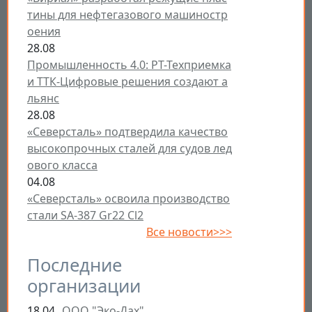
тины для нефтегазового машиностр
оения
28.08
Промышленность 4.0: РТ-Техприемка
и ТТК-Цифровые решения создают а
льянс
28.08
«Северсталь» подтвердила качество
высокопрочных сталей для судов лед
ового класса
04.08
«Северсталь» освоила производство
стали SA-387 Gr22 Cl2
Все новости>>>
Последние
организации
18.04
ООО "Эко-Дах"