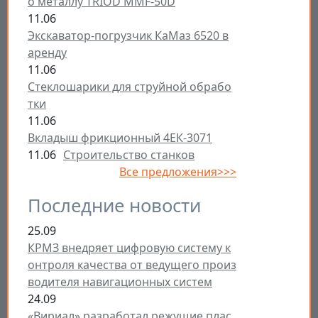
о металлу TRIOD MMF-50D
11.06
Экскаватор-погрузчик КаМаз 6520 в
аренду
11.06
Стеклошарики для струйной обрабо
тки
11.06
Вкладыш фрикционный 4ЕК-3071
11.06
Строительство станков
Все предложения>>>
Последние новости
25.09
КРМЗ внедряет цифровую систему к
онтроля качества от ведущего произ
водителя навигационных систем
24.09
«Вириал» разработал режущие плас