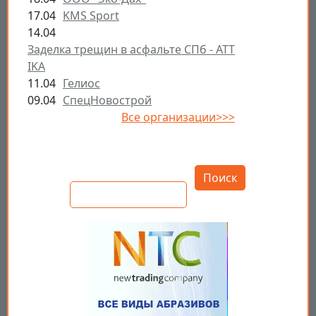
17.04
KMS Sport
14.04
Заделка трещин в асфальте СПб - ATT
IKA
11.04
Гелиос
09.04
СпецНовострой
Все организации>>>
Открыть настройки
Поиск