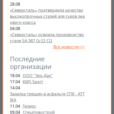
28.08
«Северсталь» подтвердила качество
высокопрочных сталей для судов лед
ового класса
04.08
«Северсталь» освоила производство
стали SA-387 Gr22 Cl2
Все новости>>>
Последние
организации
18.04
ООО "Эко-Дах"
17.04
KMS Sport
14.04
Заделка трещин в асфальте СПб - ATT
IKA
11.04
Гелиос
09.04
СпецНовострой