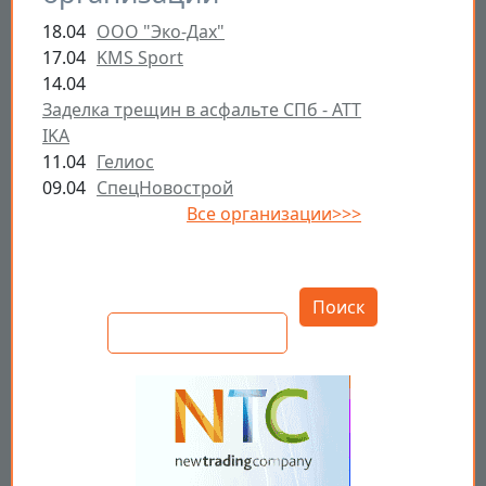
18.04
ООО "Эко-Дах"
17.04
KMS Sport
14.04
Заделка трещин в асфальте СПб - ATT
IKA
11.04
Гелиос
09.04
СпецНовострой
Все организации>>>
Открыть настройки
Поиск