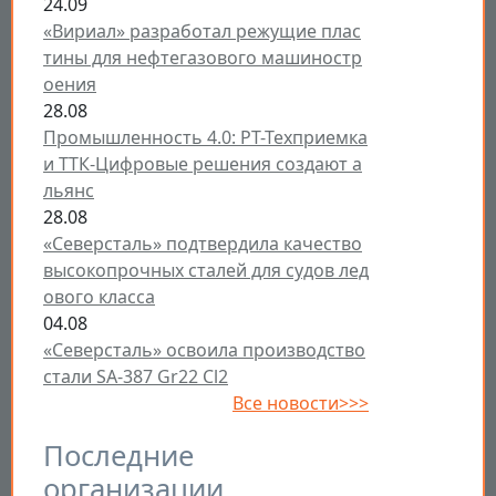
24.09
«Вириал» разработал режущие плас
тины для нефтегазового машиностр
оения
28.08
Промышленность 4.0: РТ-Техприемка
и ТТК-Цифровые решения создают а
льянс
28.08
«Северсталь» подтвердила качество
высокопрочных сталей для судов лед
ового класса
04.08
«Северсталь» освоила производство
стали SA-387 Gr22 Cl2
Все новости>>>
Последние
организации