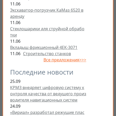
11.06
Экскаватор-погрузчик КаМаз 6520 в
аренду
11.06
Стеклошарики для струйной обрабо
тки
11.06
Вкладыш фрикционный 4ЕК-3071
11.06
Строительство станков
Все предложения>>>
Последние новости
25.09
КРМЗ внедряет цифровую систему к
онтроля качества от ведущего произ
водителя навигационных систем
24.09
«Вириал» разработал режущие плас