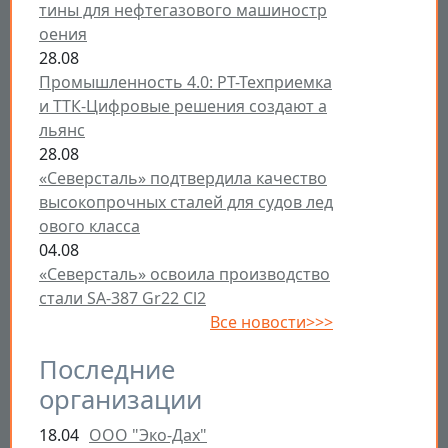
тины для нефтегазового машиностр
оения
28.08
Промышленность 4.0: РТ-Техприемка
и ТТК-Цифровые решения создают а
льянс
28.08
«Северсталь» подтвердила качество
высокопрочных сталей для судов лед
ового класса
04.08
«Северсталь» освоила производство
стали SA-387 Gr22 Cl2
Все новости>>>
Последние
организации
18.04
ООО "Эко-Дах"