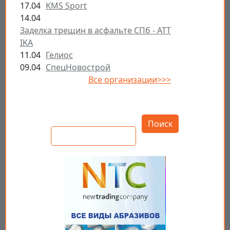
17.04
KMS Sport
14.04
Заделка трещин в асфальте СПб - ATT
IKA
11.04
Гелиос
09.04
СпецНовострой
Все организации>>>
Открыть настройки
Поиск