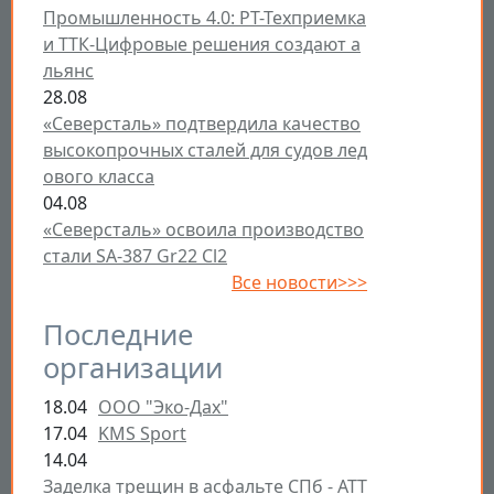
Промышленность 4.0: РТ-Техприемка
и ТТК-Цифровые решения создают а
льянс
28.08
«Северсталь» подтвердила качество
высокопрочных сталей для судов лед
ового класса
04.08
«Северсталь» освоила производство
стали SA-387 Gr22 Cl2
Все новости>>>
Последние
организации
18.04
ООО "Эко-Дах"
17.04
KMS Sport
14.04
Заделка трещин в асфальте СПб - ATT