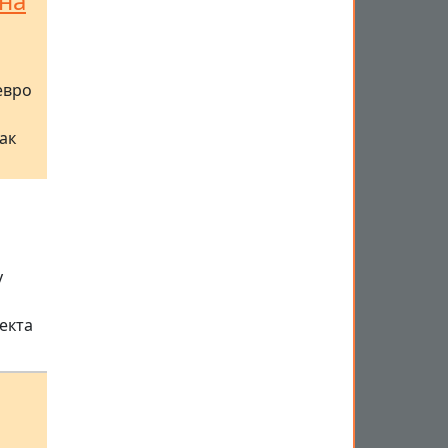
на
евро
ак
у
екта