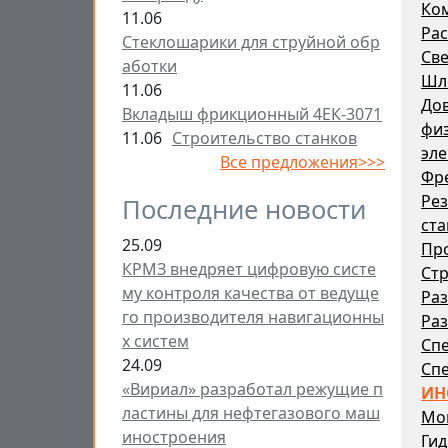
Ко
11.06
Рас
Стеклошарики для струйной обр
Св
аботки
Шл
11.06
До
Вкладыш фрикционный 4ЕК-3071
физ
11.06
Строительство станков
эле
Все предложения>>>
Фр
Ре
Последние новости
ста
25.09
Пр
КРМЗ внедряет цифровую систе
Стр
му контроля качества от ведуще
Раз
го производителя навигационны
Раз
х систем
Сп
24.09
Сп
«Вириал» разработал режущие п
ИН
ластины для нефтегазового маш
Мо
иностроения
Гид