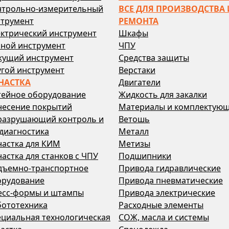
нтрольно-измерительный
ВСЕ ДЛЯ ПРОИЗВОДСТВА 
струмент
РЕМОНТА
ктрический инструмент
Шкафы
чной инструмент
ЧПУ
жущий инструмент
Средства защиты
гой инструмент
Верстаки
НАСТКА
Двигатели
тейное оборудование
Жидкость для закалки
несение покрытий
Материалы и комплектую
разрушающий контроль и
Ветошь
диагностика
Металл
настка для КИМ
Метизы
астка для станков с ЧПУ
Подшипники
дъемно-транспортное
Привода гидравлические
орудование
Привода пневматические
есс-формы и штампы
Привода электрические
бототехника
Расходные элементы
циальная технологическая
СОЖ, масла и системы