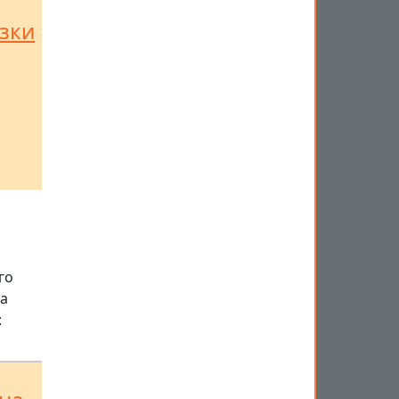
узки
го
а
: