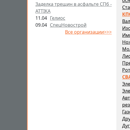
осн
Заделка трещин в асфальте СПб -
Ста
ATTIKA
КП
11.04
Гелиос
Ва
09.04
СпецНовострой
Из
Все организации>>>
Им
Но
Мо
Ли
Пр
Ро
СВ
Эле
Эле
Авт
рез
Газ
Дру
Дуг