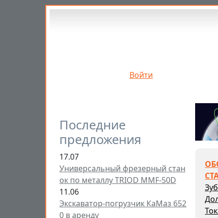
Перейти к основному содержанию
Войти
Последние
предложения
17.07
ОБ
Универсальный фрезерный стан
СТ
ок по металлу TRIOD MMF-50D
Зу
11.06
До
Экскаватор-погрузчик КаМаз 652
Ток
0 в аренду