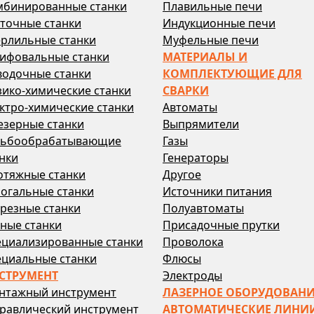
мбинированные станки
Плавильные печи
точные станки
Индукционные печи
ерлильные станки
Муфельные печи
ифовальные станки
МАТЕРИАЛЫ И
водочные станки
КОМПЛЕКТУЮЩИЕ ДЛЯ
ико-химические станки
СВАРКИ
ктро-химические станки
Автоматы
езерные станки
Выпрямители
зьбообрабатывающие
Газы
нки
Генераторы
отяжные станки
Другое
огальные станки
Источники питания
резные станки
Полуавтоматы
ные станки
Присадочные прутки
ециализированные станки
Проволока
ециальные станки
Флюсы
СТРУМЕНТ
Электроды
нтажный инструмент
ЛАЗЕРНОЕ ОБОРУДОВАН
равлический инструмент
АВТОМАТИЧЕСКИЕ ЛИНИ