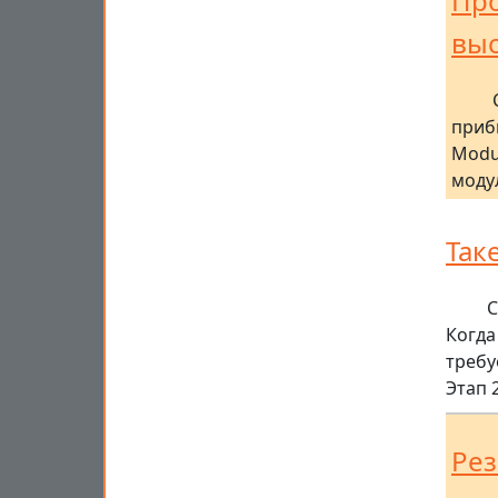
Про
выс
приб
Modu
моду
Так
С
Когда
требу
Этап 
Рез