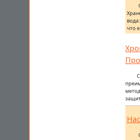
Хран
вода
что 
Хро
Про
С
преим
метод
защит
Нас