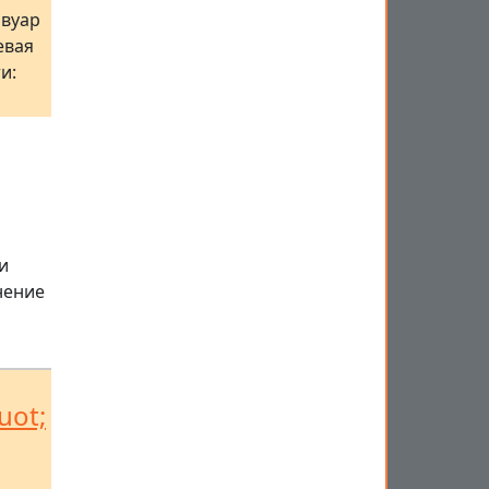
рвуар
евая
и:
и
нение
uot;