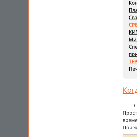
Кон
Пл
Сва
СР
КИ
Ми
Сп
пр
ТЕ
Печ
Ког
С
Прост
време
Поче