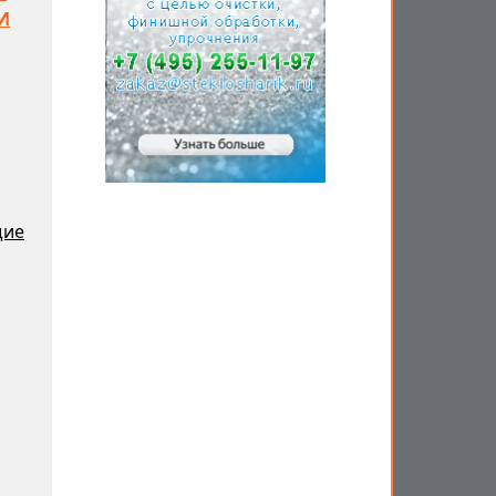
И
щие