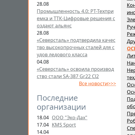
28.08
Ко
Промышленность 4.0: РТ-Техпри
ин
емка и ТТК-Цифровые решения с
Эле
оздают альянс
Ру
28.08
Ре
«Северсталь» подтвердила качес
Дру
тво высокопрочных сталей для с
ОС
удов ледового класса
Ли
04.08
На
«Северсталь» освоила производ
Не
ство стали SA-387 Gr22 Cl2
тех
Все новости>>>
Ос
Осн
Последние
По
организации
об
Пр
18.04
ООО "Эко-Дах"
Ро
17.04
KMS Sport
Спе
14.04