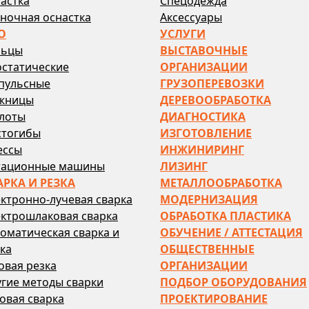
астка
Спецодежда
ночная оснастка
Аксессуары
О
УСЛУГИ
льцы
ВЫСТАВОЧНЫЕ
остатические
ОРГАНИЗАЦИИ
пульсные
ГРУЗОПЕРЕВОЗКИ
жницы
ДЕРЕВООБРАБОТКА
лоты
ДИАГНОСТИКА
стогибы
ИЗГОТОВЛЕНИЕ
ессы
ИНЖИНИРИНГ
тационные машины
ЛИЗИНГ
АРКА И РЕЗКА
МЕТАЛЛООБРАБОТКА
ктронно-лучевая сварка
МОДЕРНИЗАЦИЯ
ктрошлаковая сварка
ОБРАБОТКА ПЛАСТИКА
оматическая сварка и
ОБУЧЕНИЕ / АТТЕСТАЦИЯ
ка
ОБЩЕСТВЕННЫЕ
овая резка
ОРГАНИЗАЦИИ
гие методы сварки
ПОДБОР ОБОРУДОВАНИЯ
овая сварка
ПРОЕКТИРОВАНИЕ