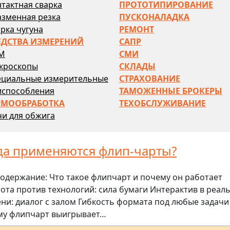
тактная сварка
ПРОТОТИПИРОВАНИЕ
азменная резка
ПУСКОНАЛАДКА
рка чугуна
РЕМОНТ
ЕДСТВА ИЗМЕРЕНИЙ
САПР
М
СМИ
кроскопы
СКЛАДЫ
ециальные измерительные
СТРАХОВАНИЕ
испособления
ТАМОЖЕННЫЕ БРОКЕРЫ
РМООБРАБОТКА
ТЕХОБСЛУЖИВАНИЕ
и для обжига
да применяются флип-чарты?
одержание: Что такое флипчарт и почему он работает
ота против технологий: сила бумаги Интерактив в реал
ни: диалог с залом Гибкость формата под любые задачи
му флипчарт выигрывает…