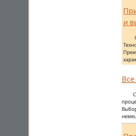
При
и в
Техн
Преи
хара
Все
С
проце
Выбор
немец