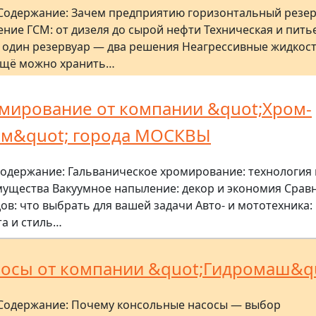
Содержание: Зачем предприятию горизонтальный резе
ение ГСМ: от дизеля до сырой нефти Техническая и пить
: один резервуар — два решения Неагрессивные жидкост
ещё можно хранить…
мирование от компании &quot;Хром-
м&quot; города МОСКВЫ
одержание: Гальваническое хромирование: технология 
ущества Вакуумное напыление: декор и экономия Срав
ов: что выбрать для вашей задачи Авто- и мототехника:
а и стиль…
осы от компании &quot;Гидромаш&q
Содержание: Почему консольные насосы — выбор