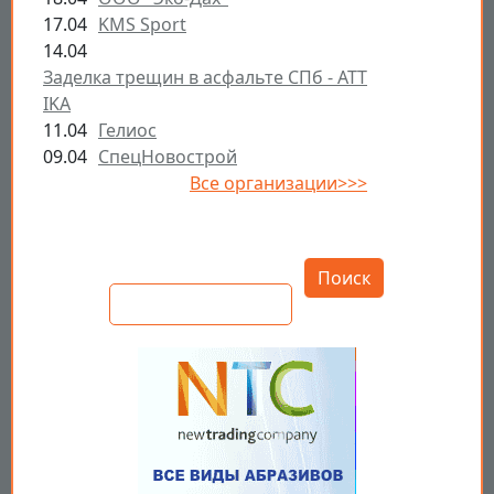
17.04
KMS Sport
14.04
Заделка трещин в асфальте СПб - ATT
IKA
11.04
Гелиос
09.04
СпецНовострой
Все организации>>>
Открыть настройки
Поиск