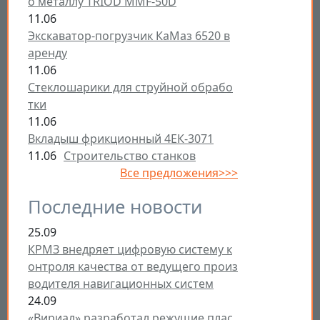
о металлу TRIOD MMF-50D
11.06
Экскаватор-погрузчик КаМаз 6520 в
аренду
11.06
Стеклошарики для струйной обрабо
тки
11.06
Вкладыш фрикционный 4ЕК-3071
11.06
Строительство станков
Все предложения>>>
Последние новости
25.09
КРМЗ внедряет цифровую систему к
онтроля качества от ведущего произ
водителя навигационных систем
24.09
«Вириал» разработал режущие плас