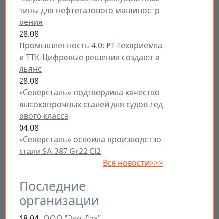
тины для нефтегазового машиностр
оения
28.08
Промышленность 4.0: РТ-Техприемка
и ТТК-Цифровые решения создают а
льянс
28.08
«Северсталь» подтвердила качество
высокопрочных сталей для судов лед
ового класса
04.08
«Северсталь» освоила производство
стали SA-387 Gr22 Cl2
Все новости>>>
Последние
организации
18.04
ООО "Эко-Дах"