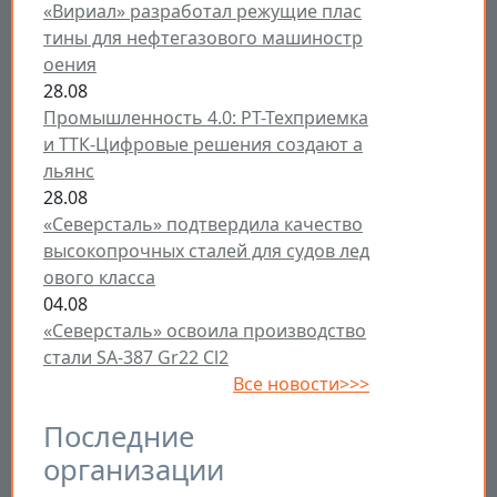
«Вириал» разработал режущие плас
тины для нефтегазового машиностр
оения
28.08
Промышленность 4.0: РТ-Техприемка
и ТТК-Цифровые решения создают а
льянс
28.08
«Северсталь» подтвердила качество
высокопрочных сталей для судов лед
ового класса
04.08
«Северсталь» освоила производство
стали SA-387 Gr22 Cl2
Все новости>>>
Последние
организации