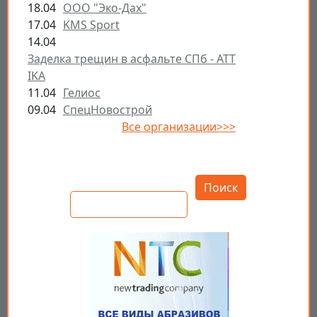
18.04
ООО "Эко-Дах"
17.04
KMS Sport
14.04
Заделка трещин в асфальте СПб - ATT
IKA
11.04
Гелиос
09.04
СпецНовострой
Все организации>>>
Открыть настройки
Поиск